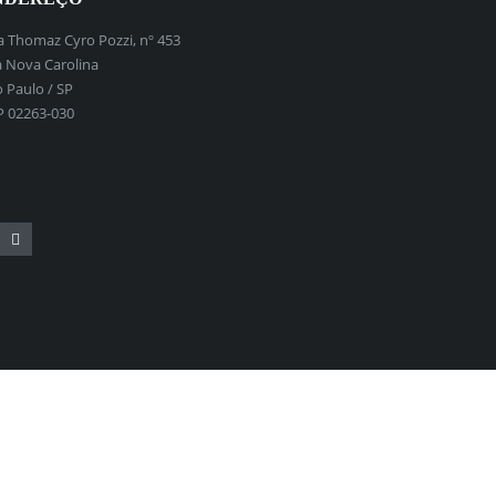
 Thomaz Cyro Pozzi, nº 453
a Nova Carolina
 Paulo / SP
P 02263-030