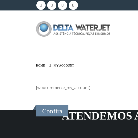
HOME
MY ACCOUNT
[woocommerce_my_account]
Confira
ATENDEMOS A