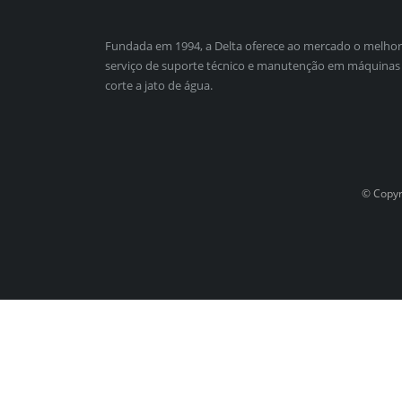
Fundada em 1994, a Delta oferece ao mercado o melhor
serviço de suporte técnico e manutenção em máquinas
corte a jato de água.
© Copyri