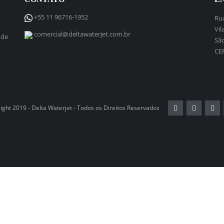
+55 11 96716-1952
Rua
Vil
comercial@deltawaterjet.com.br
 de
São
CE
ght 2019 - Delta Waterjet - Todos os Direitos Reservados