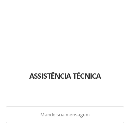
Abrasivo para Waterjet
Software Cad/Cam
ASSISTÊNCIA TÉCNICA
Mande sua mensagem