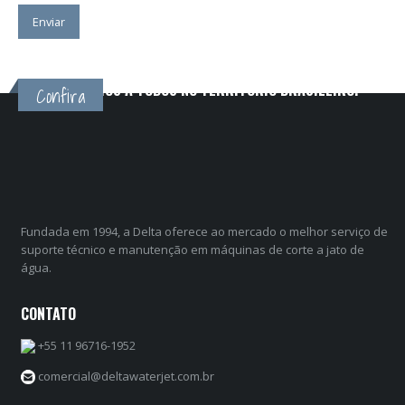
ATENDEMOS A TODOS NO TERRITÓRIO BRASILEIRO!
Confira
Fundada em 1994, a Delta oferece ao mercado o melhor serviço de
suporte técnico e manutenção em máquinas de corte a jato de
água.
CONTATO
+55 11 96716-1952
comercial@deltawaterjet.com.br